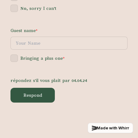
No
, sorry I can't
Guest name
*
Bringing a plus one
*
répondez s'il vous plaît par 04.04.24
Respond
Made with Whirr